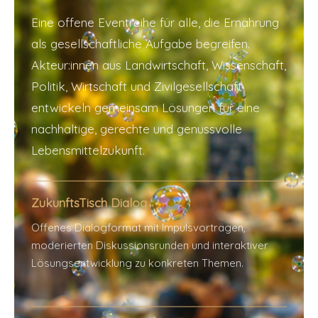
Eine offene Eventreihe für alle, die Ernährung
als gesellschaftliche Aufgabe begreifen.
Akteur:innen aus Landwirtschaft, Wissenschaft,
Politik, Wirtschaft und Zivilgesellschaft
entwickeln gemeinsam Lösungen für eine
nachhaltige, gerechte und genussvolle
Lebensmittelzukunft.
ZukunftsTisch Dialog
Offenes Dialogformat mit Impulsvorträgen,
moderierten Diskussionsrunden und interaktiver
Lösungsentwicklung zu konkreten Themen.