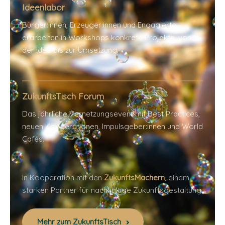
Ideenlabor
Bürger:innen, Erzeuger:innen und Engagierte
erarbeiten in Workshops konkrete Projekte, von
der Idee bis zur Umsetzung.
ZukunftsTisch Forum
Das jährliche Vernetzungsevent mit Best Practices,
neuen Kooperationen, Impulsgeber:innen und World
Cafés.
In Kooperation mit den
ZukunftsMachern
, einem
starken Partner für nachhaltige Zukunftsgestaltung.
Mehr zum ZukunftsTisch